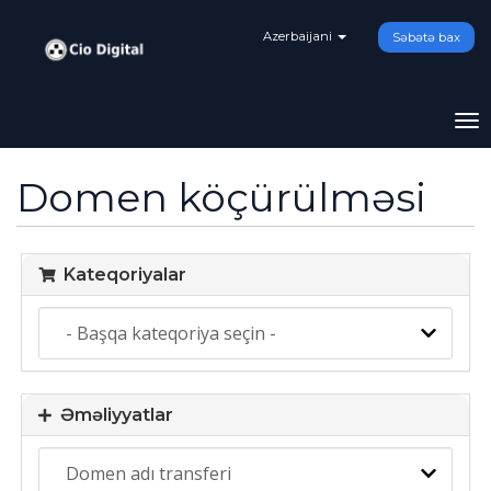
Azerbaijani
Səbətə bax
Na
ke
Domen köçürülməsi
Kateqoriyalar
Əməliyyatlar