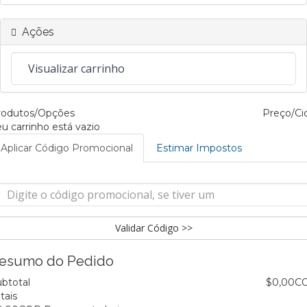
Ações
rodutos/Opções
Preço/Ci
u carrinho está vazio
Aplicar Código Promocional
Estimar Impostos
Validar Código >>
esumo do Pedido
btotal
$0,00C
tais