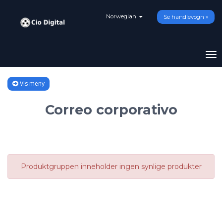
Norwegian
Se handlevogn »
By
na
Vis meny
Correo corporativo
Produktgruppen inneholder ingen synlige produkter